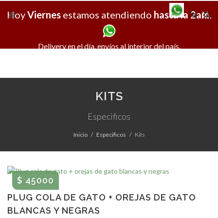
Hoy
Viernes
estamos atendiendo
hasta la 2am
X
.
Delivery en el día, envíos al interior del país.
KITS
Especificos
Inicio
Especificos
Kits
$ 45000
PLUG COLA DE GATO + OREJAS DE GATO
BLANCAS Y NEGRAS