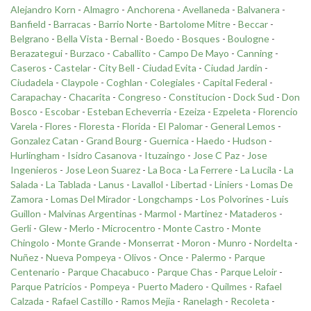
Alejandro Korn
-
Almagro
-
Anchorena
-
Avellaneda
-
Balvanera
-
Banfield
-
Barracas
-
Barrio Norte
-
Bartolome Mitre
-
Beccar
-
Belgrano
-
Bella Vista
-
Bernal
-
Boedo
-
Bosques
-
Boulogne
-
Berazategui
-
Burzaco
-
Caballito
-
Campo De Mayo
-
Canning
-
Caseros
-
Castelar
-
City Bell
-
Ciudad Evita
-
Ciudad Jardin
-
Ciudadela
-
Claypole
-
Coghlan
-
Colegiales
-
Capital Federal
-
Carapachay
-
Chacarita
-
Congreso
-
Constitucion
-
Dock Sud
-
Don
Bosco
-
Escobar
-
Esteban Echeverria
-
Ezeiza
-
Ezpeleta
-
Florencio
Varela
-
Flores
-
Floresta
-
Florida
-
El Palomar
-
General Lemos
-
Gonzalez Catan
-
Grand Bourg
-
Guernica
-
Haedo
-
Hudson
-
Hurlingham
-
Isidro Casanova
-
Ituzaingo
-
Jose C Paz
-
Jose
Ingenieros
-
Jose Leon Suarez
-
La Boca
-
La Ferrere
-
La Lucila
-
La
Salada
-
La Tablada
-
Lanus
-
Lavallol
-
Libertad
-
Liniers
-
Lomas De
Zamora
-
Lomas Del Mirador
-
Longchamps
-
Los Polvorines
-
Luis
Guillon
-
Malvinas Argentinas
-
Marmol
-
Martinez
-
Mataderos
-
Gerli
-
Glew
-
Merlo
-
Microcentro
-
Monte Castro
-
Monte
Chingolo
-
Monte Grande
-
Monserrat
-
Moron
-
Munro
-
Nordelta
-
Nuñez
-
Nueva Pompeya
-
Olivos
-
Once
-
Palermo
-
Parque
Centenario
-
Parque Chacabuco
-
Parque Chas
-
Parque Leloir
-
Parque Patricios
-
Pompeya
-
Puerto Madero
-
Quilmes
-
Rafael
Calzada
-
Rafael Castillo
-
Ramos Mejia
-
Ranelagh
-
Recoleta
-