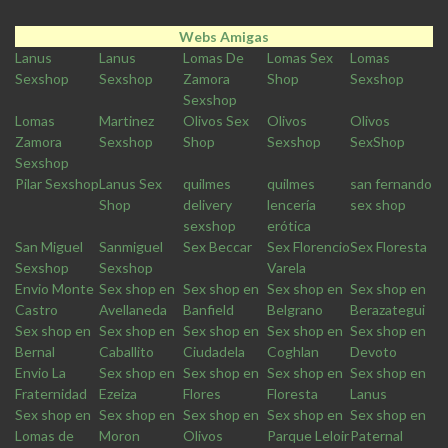
Webs Amigas
Lanus
Lanus
Lomas De
Lomas Sex
Lomas
Sexshop
Sexshop
Zamora
Shop
Sexshop
Sexshop
Lomas
Martinez
Olivos Sex
Olivos
Olivos
Zamora
Sexshop
Shop
Sexshop
SexShop
Sexshop
Pilar Sexshop
Lanus Sex
quilmes
quilmes
san fernando
Shop
delivery
lencería
sex shop
sexshop
erótica
San Miguel
Sanmiguel
Sex Beccar
Sex Florencio
Sex Floresta
Sexshop
Sexshop
Varela
Envio Monte
Sex shop en
Sex shop en
Sex shop en
Sex shop en
Castro
Avellaneda
Banfield
Belgrano
Berazategui
Sex shop en
Sex shop en
Sex shop en
Sex shop en
Sex shop en
Bernal
Caballito
Ciudadela
Coghlan
Devoto
Envio La
Sex shop en
Sex shop en
Sex shop en
Sex shop en
Fraternidad
Ezeiza
Flores
Floresta
Lanus
Sex shop en
Sex shop en
Sex shop en
Sex shop en
Sex shop en
Lomas de
Moron
Olivos
Parque Leloir
Paternal