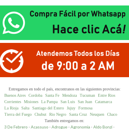
Entregamos en todo el país, encontranos en las siguientes provincias:
Buenos Aires
Cordoba
Santa Fe
Mendoza
Tucuman
Entre Rios
Corrientes
Misiones
La Pampa
San Luis
San Juan
Catamarca
La Rioja
Salta
Santiago del Estero
Jujuy
Formosa
Tierra del Fuego
Chubut
Rio Negro
Santa Cruz
Neuquen
Chaco
También entregamos en:
3 De Febrero
-
Acassuso
-
Adrogue
-
Agronomia
-
Aldo Bonzi
-