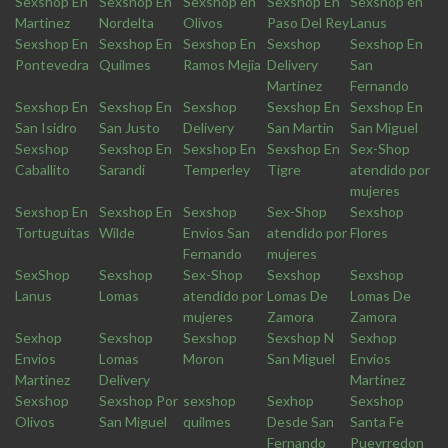
Sexshop En
Sexshop En
Sexshop en
Sexshop En
Sexshop en
Martinez
Nordelta
Olivos
Paso Del Rey
Lanus
Sexshop En
Sexshop En
Sexshop En
Sexshop
Sexshop En
Pontevedra
Quilmes
Ramos Mejia
Delivery
San
Martinez
Fernando
Sexshop En
Sexshop En
Sexshop
Sexshop En
Sexshop En
San Isidro
San Justo
Delivery
San Martin
San Miguel
Sexshop
Sexshop En
Sexshop En
Sexshop En
Sex-Shop
Caballito
Sarandi
Temperley
Tigre
atendido por
mujeres
Sexshop En
Sexshop En
Sexshop
Sex-Shop
Sexshop
Tortuguitas
Wilde
Envios San
atendido por
Flores
Fernando
mujeres
SexShop
Sexshop
Sex-Shop
Sexshop
Sexshop
Lanus
Lomas
atendido por
Lomas De
Lomas De
mujeres
Zamora
Zamora
Sexhop
Sexshop
Sexshop
Sexshop N
Sexhop
Envios
Lomas
Moron
San Miguel
Envios
Martinez
Delivery
Martinez
Sexshop
Sexshop Por
sexshop
Sexhop
Sexshop
Olivos
San Miguel
quilmes
Desde San
Santa Fe
Fernando
Pueyrredon