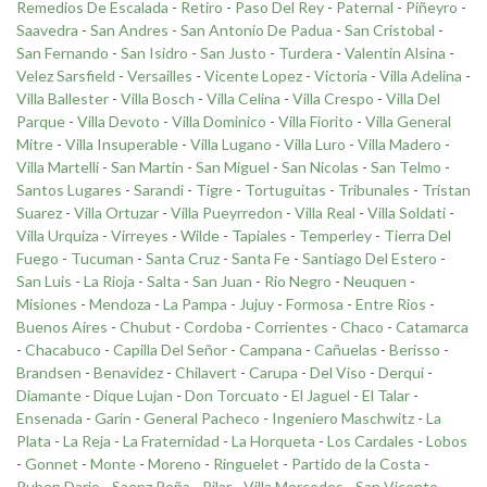
Remedios De Escalada
-
Retiro
-
Paso Del Rey
-
Paternal
-
Piñeyro
-
Saavedra
-
San Andres
-
San Antonio De Padua
-
San Cristobal
-
San Fernando
-
San Isidro
-
San Justo
-
Turdera
-
Valentin Alsina
-
Velez Sarsfield
-
Versailles
-
Vicente Lopez
-
Victoria
-
Villa Adelina
-
Villa Ballester
-
Villa Bosch
-
Villa Celina
-
Villa Crespo
-
Villa Del
Parque
-
Villa Devoto
-
Villa Dominico
-
Villa Fiorito
-
Villa General
Mitre
-
Villa Insuperable
-
Villa Lugano
-
Villa Luro
-
Villa Madero
-
Villa Martelli
-
San Martin
-
San Miguel
-
San Nicolas
-
San Telmo
-
Santos Lugares
-
Sarandi
-
Tigre
-
Tortuguitas
-
Tribunales
-
Tristan
Suarez
-
Villa Ortuzar
-
Villa Pueyrredon
-
Villa Real
-
Villa Soldati
-
Villa Urquiza
-
Virreyes
-
Wilde
-
Tapiales
-
Temperley
-
Tierra Del
Fuego
-
Tucuman
-
Santa Cruz
-
Santa Fe
-
Santiago Del Estero
-
San Luis
-
La Rioja
-
Salta
-
San Juan
-
Rio Negro
-
Neuquen
-
Misiones
-
Mendoza
-
La Pampa
-
Jujuy
-
Formosa
-
Entre Rios
-
Buenos Aires
-
Chubut
-
Cordoba
-
Corrientes
-
Chaco
-
Catamarca
-
Chacabuco
-
Capilla Del Señor
-
Campana
-
Cañuelas
-
Berisso
-
Brandsen
-
Benavidez
-
Chilavert
-
Carupa
-
Del Viso
-
Derqui
-
Diamante
-
Dique Lujan
-
Don Torcuato
-
El Jaguel
-
El Talar
-
Ensenada
-
Garin
-
General Pacheco
-
Ingeniero Maschwitz
-
La
Plata
-
La Reja
-
La Fraternidad
-
La Horqueta
-
Los Cardales
-
Lobos
-
Gonnet
-
Monte
-
Moreno
-
Ringuelet
-
Partido de la Costa
-
Ruben Dario
-
Saenz Peña
-
Pilar
-
Villa Mercedes
-
San Vicente
-