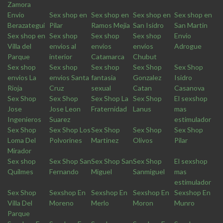
Zamora
Envio
Sex shop en
Sex shop en
Sex shop en
Sex shop en
Berazategui
Pilar
Ramos Mejia
San Isidro
San Martin
Sex shop en
Sex shop
Sex shop
Sex shop
Envio
Villa del
envios al
envios
envios
Adrogue
Parque
interior
Catamarca
Chubut
Sex shop
Sex shop
Sex shop
Sex Shop
Sex Shop
envios La
envios Santa
fantasia
Gonzalez
Isidro
Rioja
Cruz
sexual
Catan
Casanova
Sex Shop
Sex Shop
Sex Shop La
Sex Shop
El sexshop
Jose
Jose Leon
Fraternidad
Lanus
mas
Ingenieros
Suarez
estimulador
Sex Shop
Sex Shop Los
Sex Shop
Sex Shop
Sex Shop
Loma Del
Polvorines
Martinez
Olivos
Pilar
Mirador
Sex shop
Sex Shop San
Sex Shop San
Sex Shop
El sexshop
Quilmes
Fernando
Miguel
Sanmiguel
mas
estimulador
Sex Shop
Sexshop En
Sexshop En
Sexshop En
Sexshop En
Villa Del
Moreno
Merlo
Moron
Munro
Parque