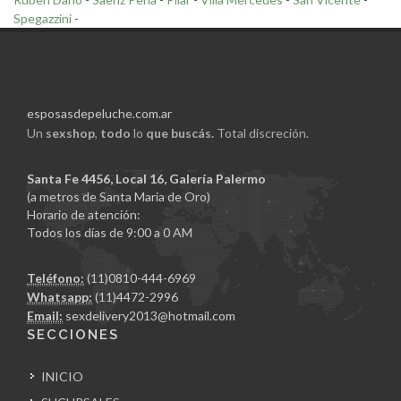
Spegazzini
-
esposasdepeluche.com.ar
Un
sexshop
,
todo
lo
que buscás.
Total discreción.
Santa Fe 4456, Local 16, Galería Palermo
(a metros de Santa Maria de Oro)
Horario de atención:
Todos los días de 9:00 a 0 AM
Teléfono:
(11)0810-444-6969
Whatsapp:
(11)4472-2996
Email:
sexdelivery2013@hotmail.com
SECCIONES
INICIO