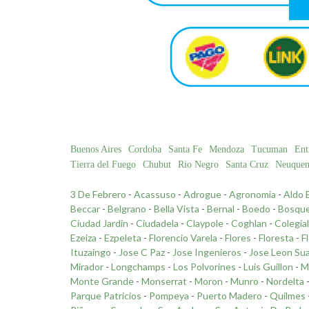
Buenos Aires
Cordoba
Santa Fe
Mendoza
Tucuman
Ent
Tierra del Fuego
Chubut
Rio Negro
Santa Cruz
Neuque
3 De Febrero
-
Acassuso
-
Adrogue
-
Agronomia
-
Aldo 
Beccar
-
Belgrano
-
Bella Vista
-
Bernal
-
Boedo
-
Bosqu
Ciudad Jardin
-
Ciudadela
-
Claypole
-
Coghlan
-
Colegia
Ezeiza
-
Ezpeleta
-
Florencio Varela
-
Flores
-
Floresta
-
F
Ituzaingo
-
Jose C Paz
-
Jose Ingenieros
-
Jose Leon Su
Mirador
-
Longchamps
-
Los Polvorines
-
Luis Guillon
-
M
Monte Grande
-
Monserrat
-
Moron
-
Munro
-
Nordelta
Parque Patricios
-
Pompeya
-
Puerto Madero
-
Quilmes