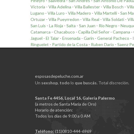
Piñeyro
-
Saavedra
-
San Andres
-
San Antonio De Padu
Victoria
-
Villa Adelina
-
Villa Ballester
-
Villa Bosch
-
Vill
Lugano
-
Villa Luro
-
Villa Madero
-
Villa Martelli
-
San Ma
Ortuzar
-
Villa Pueyrredon
-
Villa Real
-
Villa Soldati
-
Vil
San Luis
-
La Rioja
-
Salta
-
San Juan
-
Rio Negro
-
Neuqu
Catamarca
-
Chacabuco
-
Capilla Del Señor
-
Campana
-
Jaguel
-
El Talar
-
Ensenada
-
Garin
-
General Pacheco
-
Ringuelet
-
Partido de la Costa
-
Ruben Dario
-
Saenz P
esposasdepeluche.com.ar
Un
sexshop
,
todo
lo
que buscás.
Total discreción.
Santa Fe 4456, Local 16, Galería Palermo
(a metros de Santa Maria de Oro)
Horario de atención:
Todos los días de 9:00 a 0 AM
Teléfono:
(11)0810-444-6969