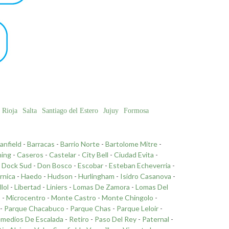
 Rioja
Salta
Santiago del Estero
Jujuy
Formosa
anfield
-
Barracas
-
Barrio Norte
-
Bartolome Mitre
-
ing
-
Caseros
-
Castelar
-
City Bell
-
Ciudad Evita
-
-
Dock Sud
-
Don Bosco
-
Escobar
-
Esteban Echeverria
-
rnica
-
Haedo
-
Hudson
-
Hurlingham
-
Isidro Casanova
-
llol
-
Libertad
-
Liniers
-
Lomas De Zamora
-
Lomas Del
o
-
Microcentro
-
Monte Castro
-
Monte Chingolo
-
-
Parque Chacabuco
-
Parque Chas
-
Parque Leloir
-
medios De Escalada
-
Retiro
-
Paso Del Rey
-
Paternal
-