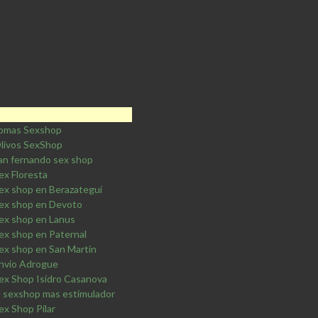
omas Sexshop
livos SexShop
an fernando sex shop
ex Floresta
ex shop en Berazategui
ex shop en Devoto
ex shop en Lanus
ex shop en Paternal
ex shop en San Martin
nvio Adrogue
ex Shop Isidro Casanova
l sexshop mas estimulador
ex Shop Pilar