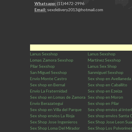
Whatsapp:
(11)4472-2996
Email:
sexdelivery2013@hotmail.com
Lanus Sexshop
Lanus Sexshop
Lomas Zamora Sexshop
Martinez Sexshop
Pilar Sexshop
Lanus Sex Shop
San Miguel Sexshop
Sanmiguel Sexshop
Envio Monte Castro
Sex shop en Avellaneda
Sex shop en Bernal
Sex shop en Caballito
Envio La Fraternidad
Sex shop en Ezeiza
Sex shop en Lomas de Zamora
Sex shop en Moron
Envio Berazategui
Sex shop en Pilar
Sex shop en Villa del Parque
Sex shop envios al inter
Sex shop envios La Rioja
Sex shop envios Santa 
Sex Shop Jose Ingenieros
Sex Shop Jose Leon Sua
Sex Shop Loma Del Mirador
Sex Shop Los Polvorine