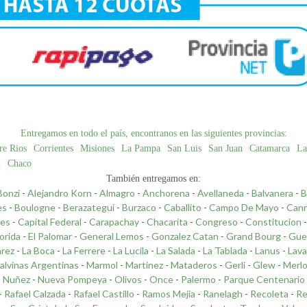
Entregamos en todo el país, encontranos en las siguientes provincias:
re Rios
Corrientes
Misiones
La Pampa
San Luis
San Juan
Catamarca
La
n
Chaco
También entregamos en:
Bonzi
-
Alejandro Korn
-
Almagro
-
Anchorena
-
Avellaneda
-
Balvanera
-
B
es
-
Boulogne
-
Berazategui
-
Burzaco
-
Caballito
-
Campo De Mayo
-
Cann
les
-
Capital Federal
-
Carapachay
-
Chacarita
-
Congreso
-
Constitucion
lorida
-
El Palomar
-
General Lemos
-
Gonzalez Catan
-
Grand Bourg
-
Gue
arez
-
La Boca
-
La Ferrere
-
La Lucila
-
La Salada
-
La Tablada
-
Lanus
-
Lava
alvinas Argentinas
-
Marmol
-
Martinez
-
Mataderos
-
Gerli
-
Glew
-
Merl
-
Nuñez
-
Nueva Pompeya
-
Olivos
-
Once
-
Palermo
-
Parque Centenario
-
Rafael Calzada
-
Rafael Castillo
-
Ramos Mejia
-
Ranelagh
-
Recoleta
-
Re