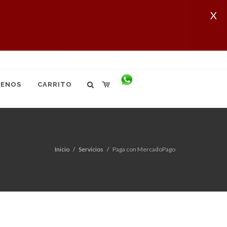
X
ENOS
CARRITO
Inicio
Servicios
Paga con MercadoPago