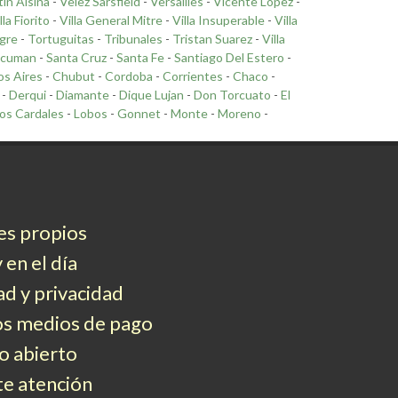
tin Alsina
-
Velez Sarsfield
-
Versailles
-
Vicente Lopez
-
lla Fiorito
-
Villa General Mitre
-
Villa Insuperable
-
Villa
gre
-
Tortuguitas
-
Tribunales
-
Tristan Suarez
-
Villa
cuman
-
Santa Cruz
-
Santa Fe
-
Santiago Del Estero
-
s Aires
-
Chubut
-
Cordoba
-
Corrientes
-
Chaco
-
-
Derqui
-
Diamante
-
Dique Lujan
-
Don Torcuato
-
El
os Cardales
-
Lobos
-
Gonnet
-
Monte
-
Moreno
-
es propios
 en el día
d y privacidad
os medios de pago
 abierto
e atención