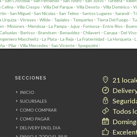
a
-
San Cristobal
-
San Fernando
-
San Isidro
-
San Justo
-
Turdera
-
Valen
a Celina
-
Villa Crespo
-
Villa Del Parque
-
Villa Devoto
-
Villa Dominico
-
Vi
rtin
-
San Miguel
-
San Nicolas
-
San Telmo
-
Santos Lugares
-
Sarandi
-
Ti
la Urquiza
-
Virreyes
-
Wilde
-
Tapiales
-
Temperley
-
Tierra Del Fuego
-
Tu
en
-
Misiones
-
Mendoza
-
La Pampa
-
Jujuy
-
Formosa
-
Entre Rios
-
Bueno
Cañuelas
-
Berisso
-
Brandsen
-
Benavidez
-
Chilavert
-
Carupa
-
Del Viso
Ingeniero Maschwitz
-
La Plata
-
La Reja
-
La Fraternidad
-
La Horqueta
-
L
eña
-
Pilar
-
Villa Mercedes
-
San Vicente
-
Spegazzini
-
SECCIONES
21 local
Delivery
INICIO
Segurida
SUCURSALES
Todos l
COMO COMPRAR
COMO PAGAR
Domingo
DELIVERY EN EL DIA
Excelent
ENVIO A TODO EL PAIS