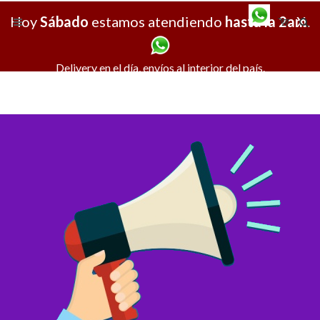
Hoy
Sábado
estamos atendiendo
hasta la 2am
X
.
Delivery en el día, envíos al interior del país.