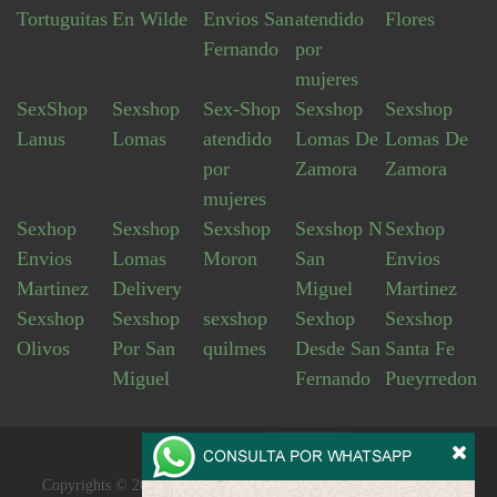
Tortuguitas
En Wilde
Envios San
atendido
Flores
Fernando
por
mujeres
SexShop
Sexshop
Sex-Shop
Sexshop
Sexshop
Lanus
Lomas
atendido
Lomas De
Lomas De
por
Zamora
Zamora
mujeres
Sexhop
Sexshop
Sexshop
Sexshop N
Sexhop
Envios
Lomas
Moron
San
Envios
Martinez
Delivery
Miguel
Martinez
Sexshop
Sexshop
sexshop
Sexhop
Sexshop
Olivos
Por San
quilmes
Desde San
Santa Fe
Miguel
Fernando
Pueyrredon
Copyrights © 2026 Derechos reservados esposasdepeluche.com.ar