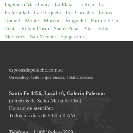
Ingeniero Maschwitz
-
La Plata
-
La Reja
-
La
Fraternidad
-
La Horqueta
-
Los Cardales
-
Lobos
-
Gonnet
-
Monte
-
Moreno
-
Ringuelet
-
Partido de la
Costa
-
Ruben Dario
-
Saenz Peña
-
Pilar
-
Villa
Mercedes
-
San Vicente
-
Spegazzini
-
esposasdepeluche.com.ar
Un
sexshop
,
todo
lo
que buscás.
Total discreción.
Santa Fe 4456, Local 16, Galería Palermo
(a metros de Santa Maria de Oro)
Horario de atención:
Todos los días de 9:00 a 0 AM
Teléfono:
(11)0810-444-6969