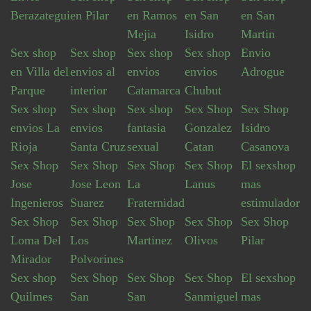
Berazategui
en Pilar
en Ramos
en San
en San
Mejia
Isidro
Martin
Sex shop
Sex shop
Sex shop
Sex shop
Envio
en Villa del
envios al
envios
envios
Adrogue
Parque
interior
Catamarca
Chubut
Sex shop
Sex shop
Sex shop
Sex Shop
Sex Shop
envios La
envios
fantasia
Gonzalez
Isidro
Rioja
Santa Cruz
sexual
Catan
Casanova
Sex Shop
Sex Shop
Sex Shop
Sex Shop
El sexshop
Jose
Jose Leon
La
Lanus
mas
Ingenieros
Suarez
Fraternidad
estimulador
Sex Shop
Sex Shop
Sex Shop
Sex Shop
Sex Shop
Loma Del
Los
Martinez
Olivos
Pilar
Mirador
Polvorines
Sex shop
Sex Shop
Sex Shop
Sex Shop
El sexshop
Quilmes
San
San
Sanmiguel
mas