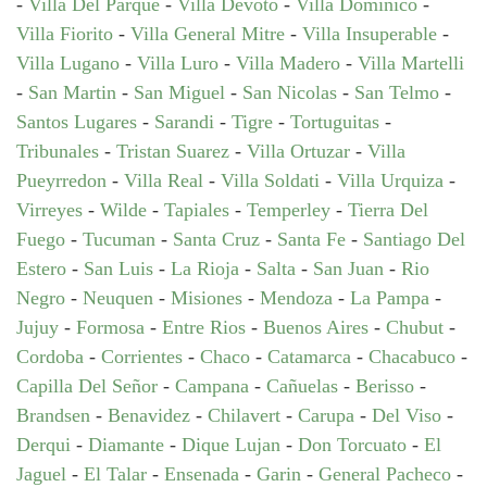
-
Villa Del Parque
-
Villa Devoto
-
Villa Dominico
-
Villa Fiorito
-
Villa General Mitre
-
Villa Insuperable
-
Villa Lugano
-
Villa Luro
-
Villa Madero
-
Villa Martelli
-
San Martin
-
San Miguel
-
San Nicolas
-
San Telmo
-
Santos Lugares
-
Sarandi
-
Tigre
-
Tortuguitas
-
Tribunales
-
Tristan Suarez
-
Villa Ortuzar
-
Villa
Pueyrredon
-
Villa Real
-
Villa Soldati
-
Villa Urquiza
-
Virreyes
-
Wilde
-
Tapiales
-
Temperley
-
Tierra Del
Fuego
-
Tucuman
-
Santa Cruz
-
Santa Fe
-
Santiago Del
Estero
-
San Luis
-
La Rioja
-
Salta
-
San Juan
-
Rio
Negro
-
Neuquen
-
Misiones
-
Mendoza
-
La Pampa
-
Jujuy
-
Formosa
-
Entre Rios
-
Buenos Aires
-
Chubut
-
Cordoba
-
Corrientes
-
Chaco
-
Catamarca
-
Chacabuco
-
Capilla Del Señor
-
Campana
-
Cañuelas
-
Berisso
-
Brandsen
-
Benavidez
-
Chilavert
-
Carupa
-
Del Viso
-
Derqui
-
Diamante
-
Dique Lujan
-
Don Torcuato
-
El
Jaguel
-
El Talar
-
Ensenada
-
Garin
-
General Pacheco
-