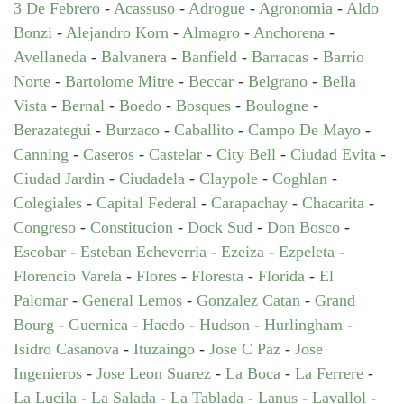
3 De Febrero
-
Acassuso
-
Adrogue
-
Agronomia
-
Aldo
Bonzi
-
Alejandro Korn
-
Almagro
-
Anchorena
-
Avellaneda
-
Balvanera
-
Banfield
-
Barracas
-
Barrio
Norte
-
Bartolome Mitre
-
Beccar
-
Belgrano
-
Bella
Vista
-
Bernal
-
Boedo
-
Bosques
-
Boulogne
-
Berazategui
-
Burzaco
-
Caballito
-
Campo De Mayo
-
Canning
-
Caseros
-
Castelar
-
City Bell
-
Ciudad Evita
-
Ciudad Jardin
-
Ciudadela
-
Claypole
-
Coghlan
-
Colegiales
-
Capital Federal
-
Carapachay
-
Chacarita
-
Congreso
-
Constitucion
-
Dock Sud
-
Don Bosco
-
Escobar
-
Esteban Echeverria
-
Ezeiza
-
Ezpeleta
-
Florencio Varela
-
Flores
-
Floresta
-
Florida
-
El
Palomar
-
General Lemos
-
Gonzalez Catan
-
Grand
Bourg
-
Guernica
-
Haedo
-
Hudson
-
Hurlingham
-
Isidro Casanova
-
Ituzaingo
-
Jose C Paz
-
Jose
Ingenieros
-
Jose Leon Suarez
-
La Boca
-
La Ferrere
-
La Lucila
-
La Salada
-
La Tablada
-
Lanus
-
Lavallol
-