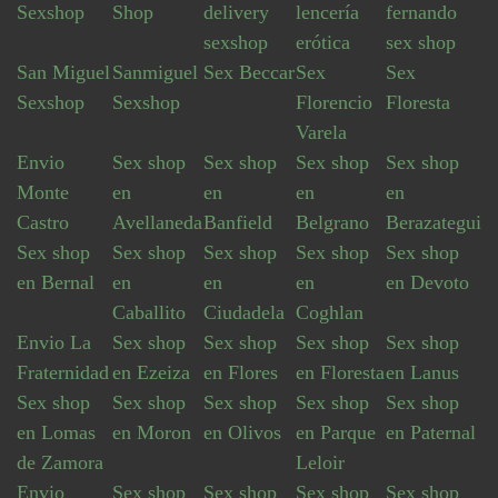
Sexshop
Shop
delivery
lencería
fernando
sexshop
erótica
sex shop
San Miguel
Sanmiguel
Sex Beccar
Sex
Sex
Sexshop
Sexshop
Florencio
Floresta
Varela
Envio
Sex shop
Sex shop
Sex shop
Sex shop
Monte
en
en
en
en
Castro
Avellaneda
Banfield
Belgrano
Berazategui
Sex shop
Sex shop
Sex shop
Sex shop
Sex shop
en Bernal
en
en
en
en Devoto
Caballito
Ciudadela
Coghlan
Envio La
Sex shop
Sex shop
Sex shop
Sex shop
Fraternidad
en Ezeiza
en Flores
en Floresta
en Lanus
Sex shop
Sex shop
Sex shop
Sex shop
Sex shop
en Lomas
en Moron
en Olivos
en Parque
en Paternal
de Zamora
Leloir
Envio
Sex shop
Sex shop
Sex shop
Sex shop