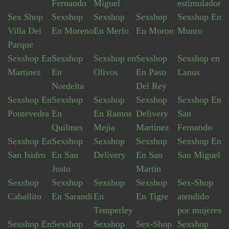
Fernando
Miguel
estimulador
Sex Shop
Sexshop
Sexshop
Sexshop
Sexshop En
Villa Del
En Moreno
En Merlo
En Moron
Munro
Parque
Sexshop En
Sexshop
Sexshop en
Sexshop
Sexshop en
Martinez
En
Olivos
En Paso
Lanus
Nordelta
Del Rey
Sexshop En
Sexshop
Sexshop
Sexshop
Sexshop En
Pontevedra
En
En Ramos
Delivery
San
Quilmes
Mejia
Martinez
Fernando
Sexshop En
Sexshop
Sexshop
Sexshop
Sexshop En
San Isidro
En San
Delivery
En San
San Miguel
Justo
Martin
Sexshop
Sexshop
Sexshop
Sexshop
Sex-Shop
Caballito
En Sarandi
En
En Tigre
atendido
Temperley
por mujeres
Sexshop En
Sexshop
Sexshop
Sex-Shop
Sexshop